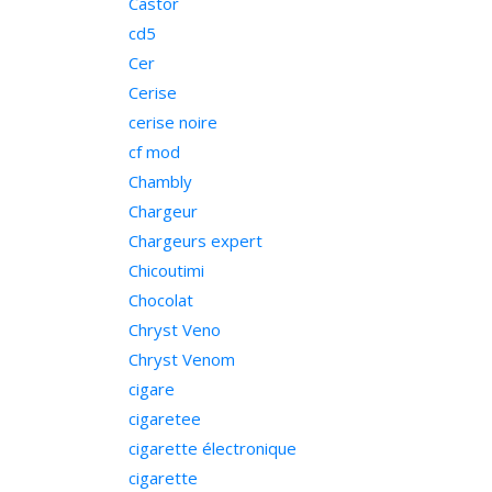
Castor
cd5
Cer
Cerise
cerise noire
cf mod
Chambly
Chargeur
Chargeurs expert
Chicoutimi
Chocolat
Chryst Veno
Chryst Venom
cigare
cigaretee
cigarette électronique
cigarette