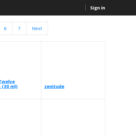
Sign in
6
7
Next
Twelve
(30 ml)
zenitude