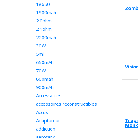
18650
Zomb
1900mah
2.0ohm
2.1ohm
2200mah
30W
5ml
650mAh
Visio
70W
800mah
900mAh
Accessoires
accessoires reconstructibles
Accus
Tropi
Adaptateur
Monk
addiction
aerotank