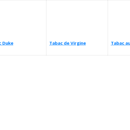
c Duke
Tabac de Virgine
Tabac au