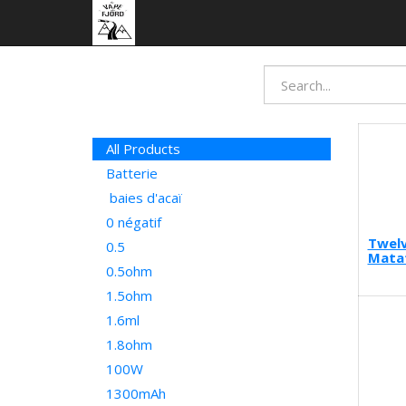
All Products
Batterie
baies d'acaï
0 négatif
Twelv
0.5
Mata
0.5ohm
1.5ohm
1.6ml
1.8ohm
100W
1300mAh