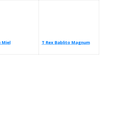
 Miel
T Rex Bablito Magnum