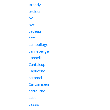
Brandy
bruleur
bv
bvc
cadeau
café
camouflage
canneberge
Cannelle
Cantaloup
Capuccino
caramel
Cartomiseur
cartouche
case
cassis