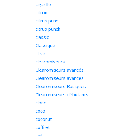
cigarillo
citron
citrus punc
citrus punch
classiq
Classique
clear
clearomiseurs
Clearomiseurs avancés
Clearomiseurs avancés
Clearomiseurs Basiques
Clearomiseurs débutants
clone
coco
coconut
coffret
coil