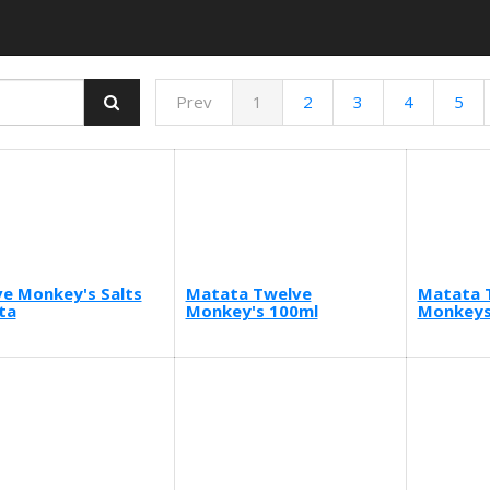
Prev
1
2
3
4
5
e Monkey's Salts
Matata Twelve
Matata 
ta
Monkey's 100ml
Monkeys 