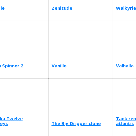
ie
Zenitude
Walkyrie
n Spinner 2
Vanille
Valhalla
ka Twelve
Tank re
eys
The Big Dripper clone
atlantis