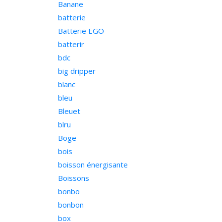
Banane
batterie
Batterie EGO
batterir
bdc
big dripper
blanc
bleu
Bleuet
blru
Boge
bois
boisson énergisante
Boissons
bonbo
bonbon
box