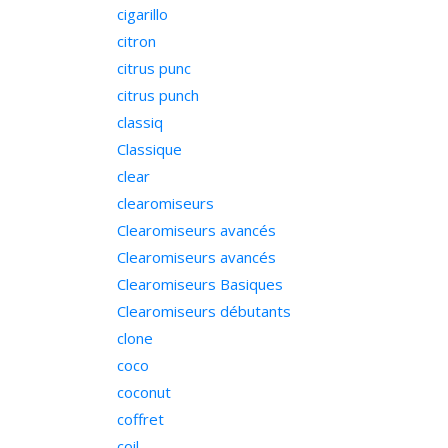
cigarillo
citron
citrus punc
citrus punch
classiq
Classique
clear
clearomiseurs
Clearomiseurs avancés
Clearomiseurs avancés
Clearomiseurs Basiques
Clearomiseurs débutants
clone
coco
coconut
coffret
coil