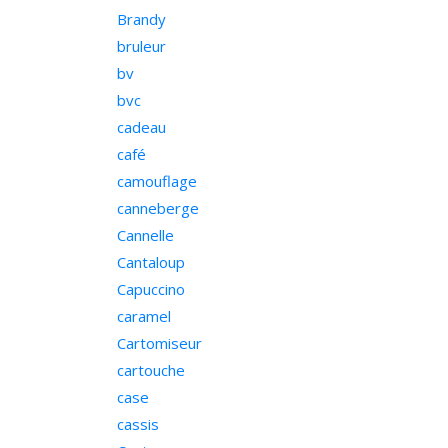
Brandy
bruleur
bv
bvc
cadeau
café
camouflage
canneberge
Cannelle
Cantaloup
Capuccino
caramel
Cartomiseur
cartouche
case
cassis