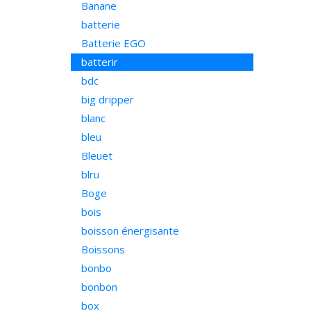
Banane
batterie
Batterie EGO
batterir
bdc
big dripper
blanc
bleu
Bleuet
blru
Boge
bois
boisson énergisante
Boissons
bonbo
bonbon
box