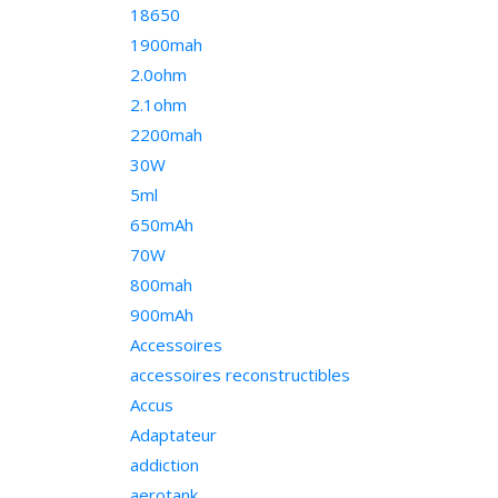
18650
1900mah
2.0ohm
2.1ohm
2200mah
30W
5ml
650mAh
70W
800mah
900mAh
Accessoires
accessoires reconstructibles
Accus
Adaptateur
addiction
aerotank