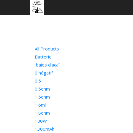
All Products
Batterie
baies d'acaï
0 négatif
0.5
0.5ohm
1.5ohm
1.6ml
1.8ohm
100W
1300mAh