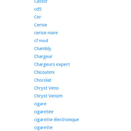
Castor
cd5
Cer
Cerise
cerise noire
cf mod
Chambly
Chargeur
Chargeurs expert
Chicoutimi
Chocolat
Chryst Veno
Chryst Venom
cigare
cigaretee
cigarette électronique
cigarette