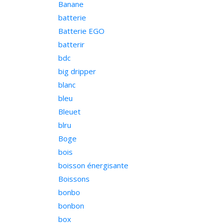
Banane
batterie
Batterie EGO
batterir
bdc
big dripper
blanc
bleu
Bleuet
blru
Boge
bois
boisson énergisante
Boissons
bonbo
bonbon
box