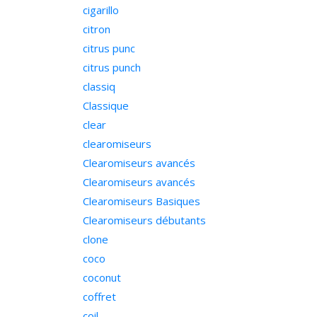
cigarillo
citron
citrus punc
citrus punch
classiq
Classique
clear
clearomiseurs
Clearomiseurs avancés
Clearomiseurs avancés
Clearomiseurs Basiques
Clearomiseurs débutants
clone
coco
coconut
coffret
coil