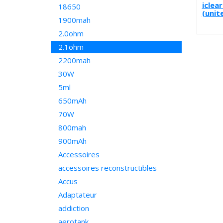
iclea
18650
(unit
1900mah
2.0ohm
2.1ohm
2200mah
30W
5ml
650mAh
70W
800mah
900mAh
Accessoires
accessoires reconstructibles
Accus
Adaptateur
addiction
aerotank