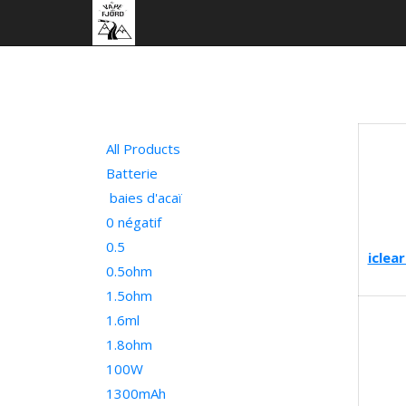
All Products
Batterie
baies d'acaï
0 négatif
0.5
iclea
0.5ohm
1.5ohm
1.6ml
1.8ohm
100W
1300mAh