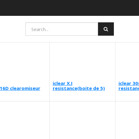
iclear X.I
iclear 30
r16D clearomiseur
resistance(boite de 5)
resistan