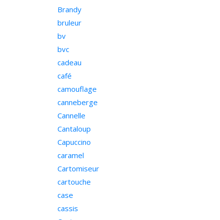
Brandy
bruleur
bv
bvc
cadeau
café
camouflage
canneberge
Cannelle
Cantaloup
Capuccino
caramel
Cartomiseur
cartouche
case
cassis