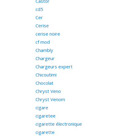
Castor
cd5
Cer
Cerise
cerise noire
cf mod
Chambly
Chargeur
Chargeurs expert
Chicoutimi
Chocolat
Chryst Veno
Chryst Venom
cigare
cigaretee
cigarette électronique
cigarette