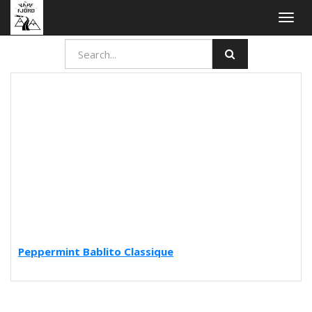
Togg
navig
Peppermint Bablito Classique