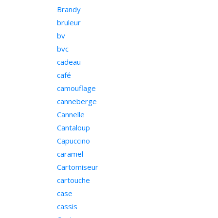
Brandy
bruleur
bv
bvc
cadeau
café
camouflage
canneberge
Cannelle
Cantaloup
Capuccino
caramel
Cartomiseur
cartouche
case
cassis