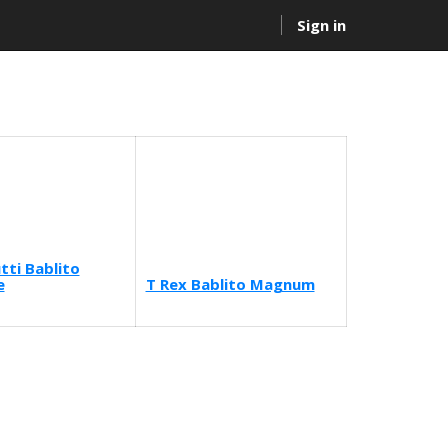
Sign in
tti Bablito
e
T Rex Bablito Magnum