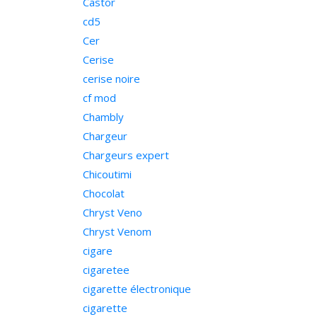
Castor
cd5
Cer
Cerise
cerise noire
cf mod
Chambly
Chargeur
Chargeurs expert
Chicoutimi
Chocolat
Chryst Veno
Chryst Venom
cigare
cigaretee
cigarette électronique
cigarette