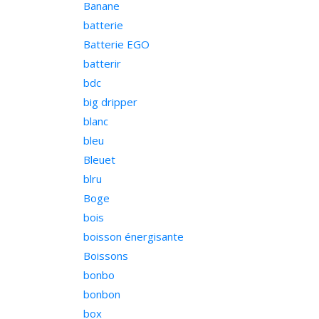
Banane
batterie
Batterie EGO
batterir
bdc
big dripper
blanc
bleu
Bleuet
blru
Boge
bois
boisson énergisante
Boissons
bonbo
bonbon
box