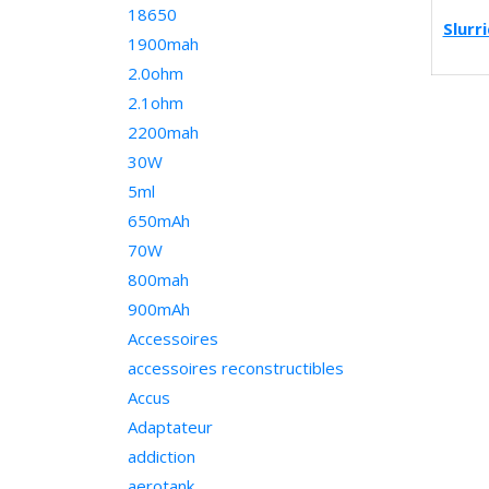
18650
Slurr
1900mah
2.0ohm
2.1ohm
2200mah
30W
5ml
650mAh
70W
800mah
900mAh
Accessoires
accessoires reconstructibles
Accus
Adaptateur
addiction
aerotank