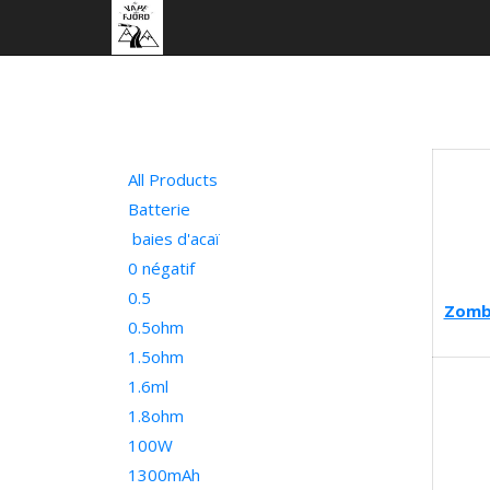
All Products
Batterie
baies d'acaï
0 négatif
0.5
Zomb
0.5ohm
1.5ohm
1.6ml
1.8ohm
100W
1300mAh