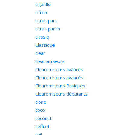
cigarillo
citron
citrus punc
citrus punch
classiq
Classique
clear
clearomiseurs
Clearomiseurs avancés
Clearomiseurs avancés
Clearomiseurs Basiques
Clearomiseurs débutants
clone
coco
coconut
coffret
coil