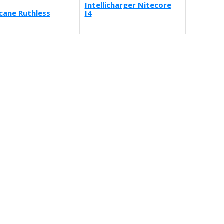
Intellicharger Nitecore
icane Ruthless
I4