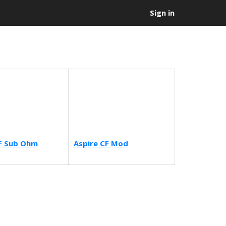
Sign in
F Sub Ohm
Aspire CF Mod