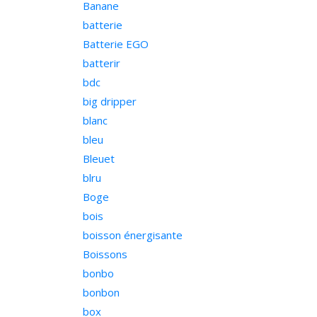
Banane
batterie
Batterie EGO
batterir
bdc
big dripper
blanc
bleu
Bleuet
blru
Boge
bois
boisson énergisante
Boissons
bonbo
bonbon
box