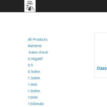
All Products
Batterie
baies d'acaï
0 négatif
0.5
iTast
0.5ohm
1.5ohm
1.6ml
1.8ohm
100W
1300mAh