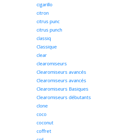
cigarillo
citron
citrus punc
citrus punch
classiq
Classique
clear
clearomiseurs
Clearomiseurs avancés
Clearomiseurs avancés
Clearomiseurs Basiques
Clearomiseurs débutants
clone
coco
coconut
coffret
coil