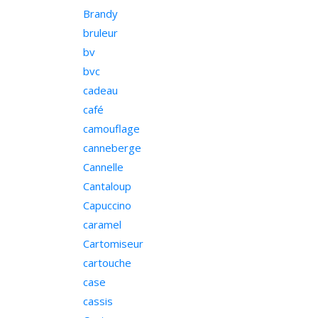
Brandy
bruleur
bv
bvc
cadeau
café
camouflage
canneberge
Cannelle
Cantaloup
Capuccino
caramel
Cartomiseur
cartouche
case
cassis