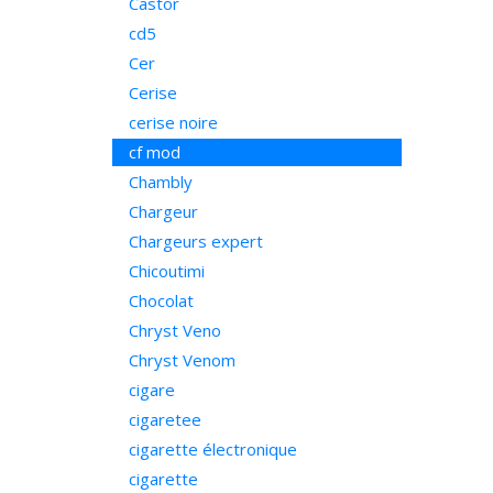
Castor
cd5
Cer
Cerise
cerise noire
cf mod
Chambly
Chargeur
Chargeurs expert
Chicoutimi
Chocolat
Chryst Veno
Chryst Venom
cigare
cigaretee
cigarette électronique
cigarette