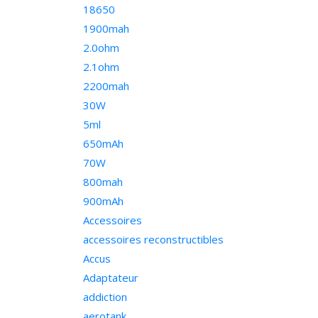
18650
1900mah
2.0ohm
2.1ohm
2200mah
30W
5ml
650mAh
70W
800mah
900mAh
Accessoires
accessoires reconstructibles
Accus
Adaptateur
addiction
aerotank