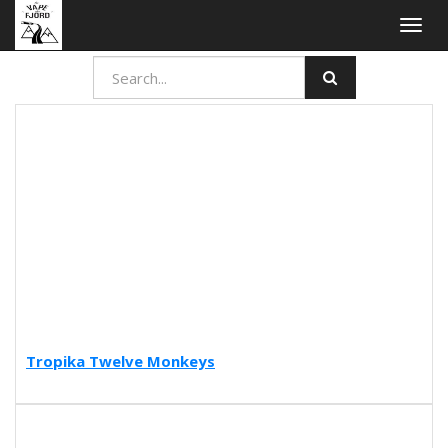
Togg
navig
Tropika Twelve Monkeys