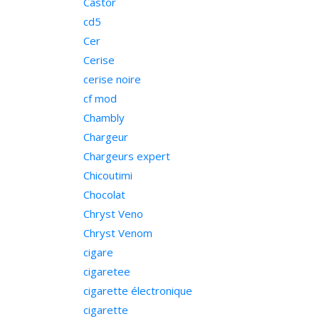
Castor
cd5
Cer
Cerise
cerise noire
cf mod
Chambly
Chargeur
Chargeurs expert
Chicoutimi
Chocolat
Chryst Veno
Chryst Venom
cigare
cigaretee
cigarette électronique
cigarette