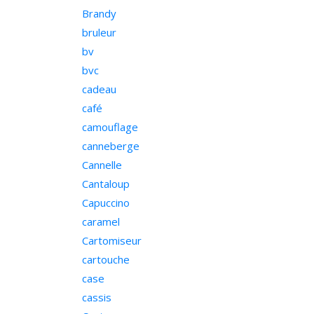
Brandy
bruleur
bv
bvc
cadeau
café
camouflage
canneberge
Cannelle
Cantaloup
Capuccino
caramel
Cartomiseur
cartouche
case
cassis