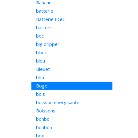
Banane
batterie
Batterie EGO
batterir
bdc
big dripper
blanc
bleu
Bleuet
blru
Boge
bois
boisson énergisante
Boissons
bonbo
bonbon
box