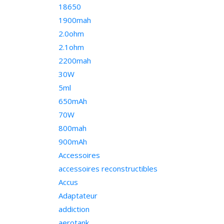
18650
1900mah
2.0ohm
2.1ohm
2200mah
30W
5ml
650mAh
70W
800mah
900mAh
Accessoires
accessoires reconstructibles
Accus
Adaptateur
addiction
aerotank