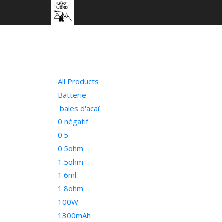
All Products
Batterie
baies d'acaï
0 négatif
0.5
0.5ohm
1.5ohm
1.6ml
1.8ohm
100W
1300mAh