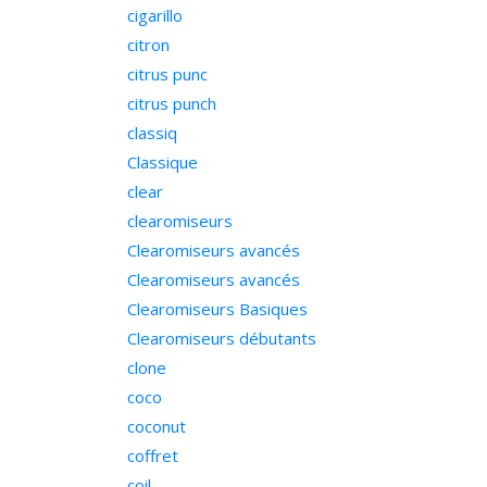
cigarillo
citron
citrus punc
citrus punch
classiq
Classique
clear
clearomiseurs
Clearomiseurs avancés
Clearomiseurs avancés
Clearomiseurs Basiques
Clearomiseurs débutants
clone
coco
coconut
coffret
coil