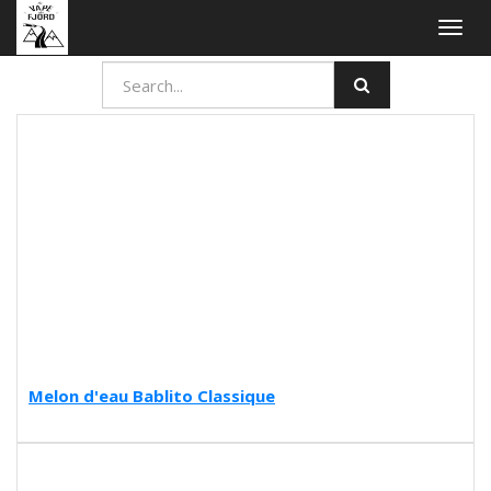
Togg
navig
Melon d'eau Bablito Classique