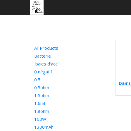
All Products
Batterie
baies d'acaï
0 négatif
0.5
Dan's
0.5ohm
1.5ohm
1.6ml
1.8ohm
100W
1300mAh