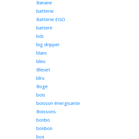
Banane
batterie
Batterie EGO
batterir
bdc
big dripper
blanc
bleu
Bleuet
blru
Boge
bois
boisson énergisante
Boissons
bonbo
bonbon
box