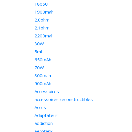
18650
1900mah
2.0ohm
2.1ohm
2200mah
30W
5ml
650mAh
70W
800mah
900mAh
Accessoires
accessoires reconstructibles
Accus
Adaptateur
addiction
aerotank