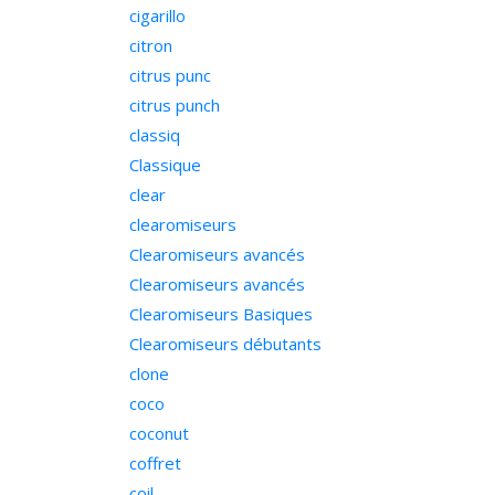
cigarillo
citron
citrus punc
citrus punch
classiq
Classique
clear
clearomiseurs
Clearomiseurs avancés
Clearomiseurs avancés
Clearomiseurs Basiques
Clearomiseurs débutants
clone
coco
coconut
coffret
coil