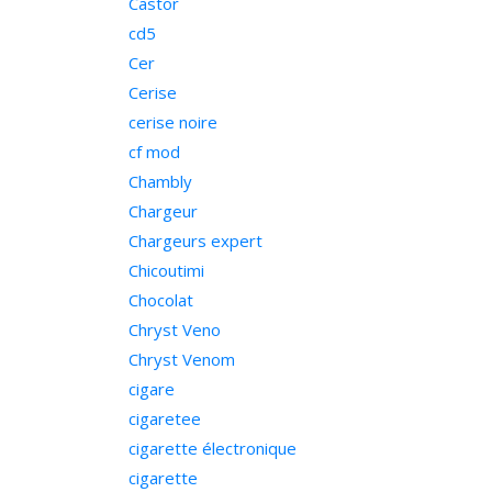
Castor
cd5
Cer
Cerise
cerise noire
cf mod
Chambly
Chargeur
Chargeurs expert
Chicoutimi
Chocolat
Chryst Veno
Chryst Venom
cigare
cigaretee
cigarette électronique
cigarette