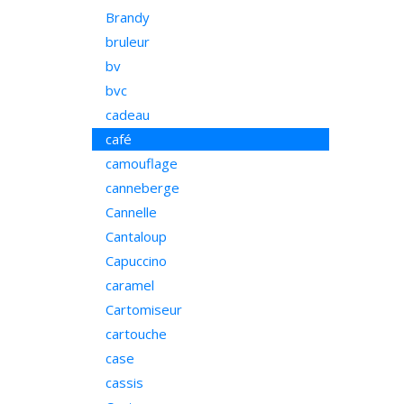
Brandy
bruleur
bv
bvc
cadeau
café
camouflage
canneberge
Cannelle
Cantaloup
Capuccino
caramel
Cartomiseur
cartouche
case
cassis