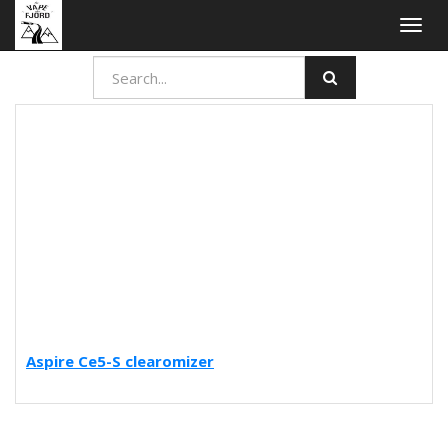
Togg
navig
Aspire Ce5-S clearomizer