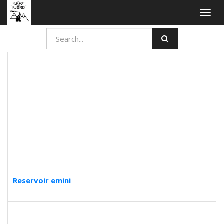
Togg
navig
Reservoir emini