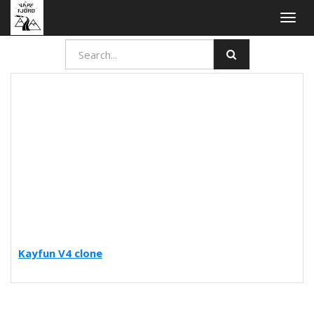
Togg
navig
Kayfun V4 clone