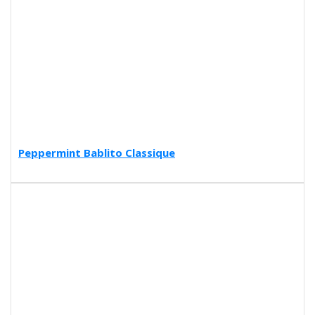
Peppermint Bablito Classique