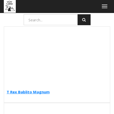
Togg
navig
T Rex Bablito Magnum