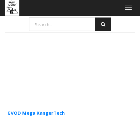
Togg
navig
EVOD Mega KangerTech