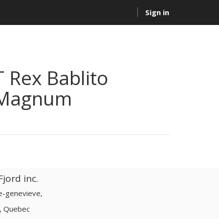
Sign in
T Rex Bablito
Magnum
jord inc.
te-genevieve,
d, Quebec