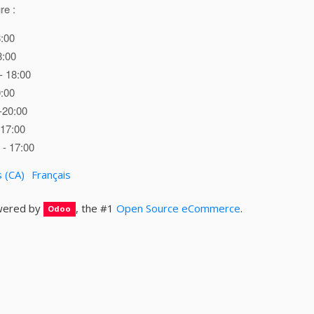
re :
8:00
8:00
- 18:00
0:00
-20:00
 17:00
- 17:00
s (CA)
Français
ered by
, the #1
Open Source eCommerce
.
Odoo