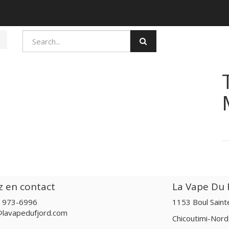
z en contact
La Vape Du F
) 973-6996
1153 Boul Sain
@lavapedufjord.com
Chicoutimi-Nor