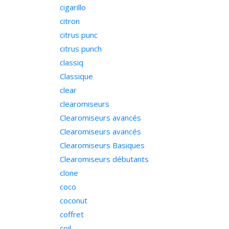
cigarillo
citron
citrus punc
citrus punch
classiq
Classique
clear
clearomiseurs
Clearomiseurs avancés
Clearomiseurs avancés
Clearomiseurs Basiques
Clearomiseurs débutants
clone
coco
coconut
coffret
coil