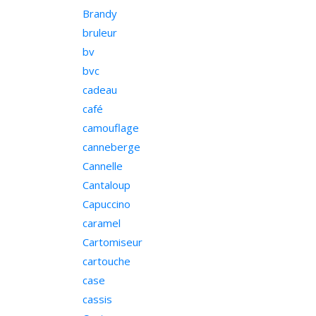
Brandy
bruleur
bv
bvc
cadeau
café
camouflage
canneberge
Cannelle
Cantaloup
Capuccino
caramel
Cartomiseur
cartouche
case
cassis