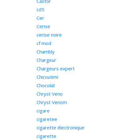
Castor
cd5
Cer
Cerise
cerise noire
cf mod
Chambly
Chargeur
Chargeurs expert
Chicoutimi
Chocolat
Chryst Veno
Chryst Venom
cigare
cigaretee
cigarette électronique
cigarette