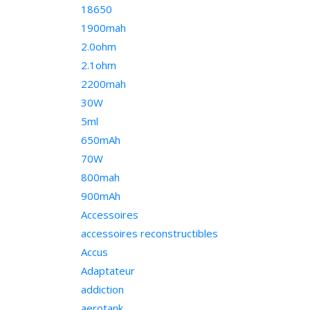
18650
1900mah
2.0ohm
2.1ohm
2200mah
30W
5ml
650mAh
70W
800mah
900mAh
Accessoires
accessoires reconstructibles
Accus
Adaptateur
addiction
aerotank