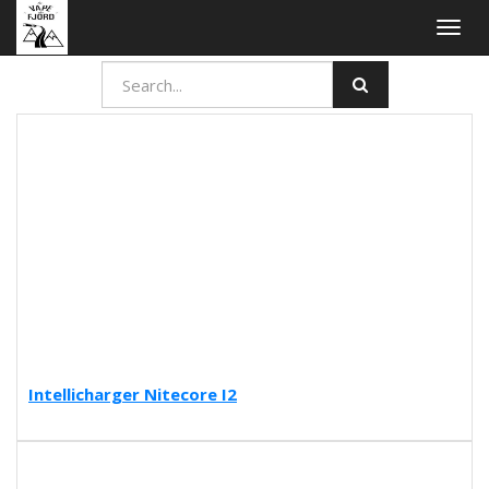
Togg
navig
Intellicharger Nitecore I2