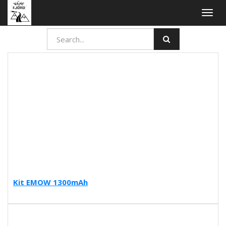
Togg
navig
Kit EMOW 1300mAh