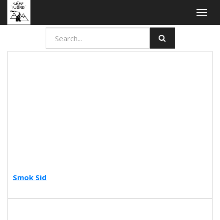
Togg
navig
Smok Sid