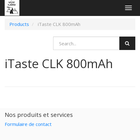
Togg
navig
Products
iTaste CLK 800mAh
iTaste CLK 800mAh
Nos produits et services
Formulaire de contact