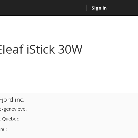
Sign in
Eleaf iStick 30W
jord inc.
te-genevieve,
d, Quebec
re :