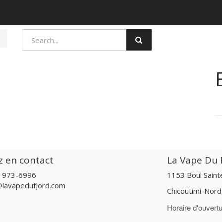
z en contact
La Vape Du F
) 973-6996
1153 Boul Sain
@lavapedufjord.com
Chicoutimi-Nor
Horaire d'ouvertu