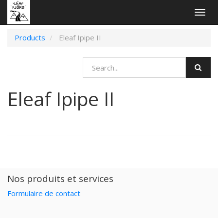
Togg
navig
Products
Eleaf Ipipe II
Eleaf Ipipe II
Nos produits et services
Formulaire de contact