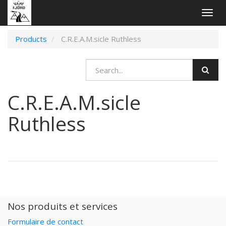
Togg
navig
Products
C.R.E.A.M.sicle Ruthless
C.R.E.A.M.sicle
Ruthless
Nos produits et services
Formulaire de contact