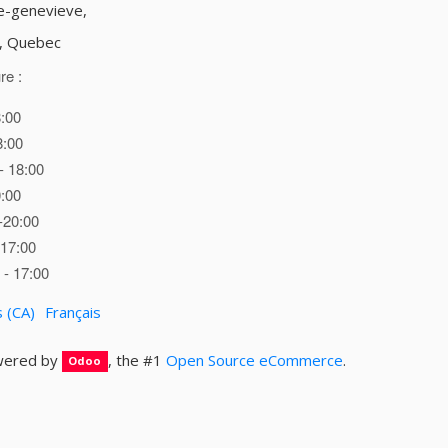
te-genevieve,
d, Quebec
re :
8:00
8:00
- 18:00
0:00
-20:00
 17:00
- 17:00
s (CA)
Français
ered by
, the #1
Open Source eCommerce
.
Odoo