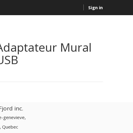
Sign in
Adaptateur Mural
USB
jord inc.
te-genevieve,
d, Quebec