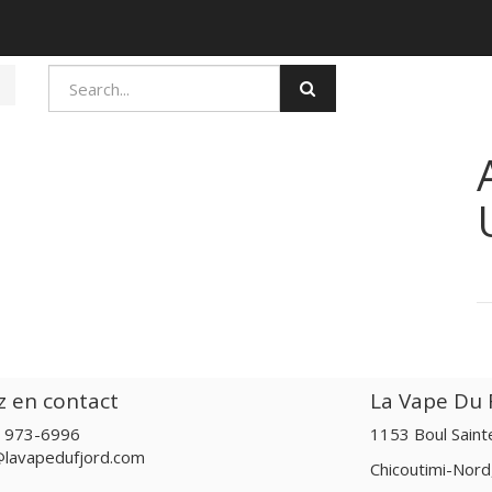
z en contact
La Vape Du F
) 973-6996
1153 Boul Sain
@lavapedufjord.com
Chicoutimi-Nor