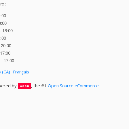
re :
8:00
8:00
- 18:00
0:00
-20:00
 17:00
- 17:00
s (CA)
Français
ered by
, the #1
Open Source eCommerce
.
Odoo