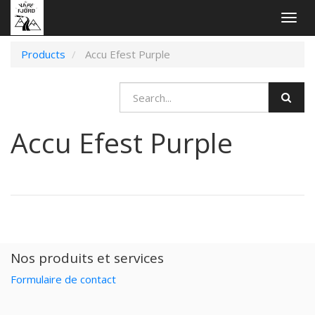
Togg
navig
Products
Accu Efest Purple
Accu Efest Purple
Nos produits et services
Formulaire de contact